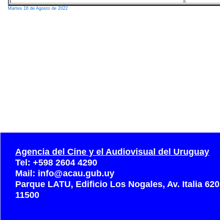
Martes 16 de Agosto de 2022
Agencia del Cine y el Audiovisual del Uruguay
Tel: +598 2604 4290
Mail: info@acau.gub.uy
Parque LATU, Edificio Los Nogales, Av. Italia 62
11500