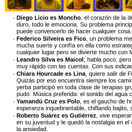
Diego Licio es Moncho
, el corazón de la 
duro, todo le emociona. Su problema princi
puede convencerlo de hacer cualquier cosa.
Federico Silveira es Fico
, un problema me
mucha suerte y confía en ella como estrategi
cualquier lugar pero se divierte mucho con
Leandro Silva es Maicol
, habla poco, pero
muy rápido con las cuentas. Con sus indica
Chiara Hourcade es Lina
, quiere salir de 
Quizás por eso encuentra siempre los camin
yerba participó en toda clase de terapias gr
pudo. Música preferida: el sonido del agua 
Yamandú Cruz es Polo
, es el gaucho de h
esperanza inquebrantable, chiflando bajito, s
Roberto Suárez es Gutiérrez
, vive esper
en su juventud y le quedó la nostalgia en e
la ansiedad.