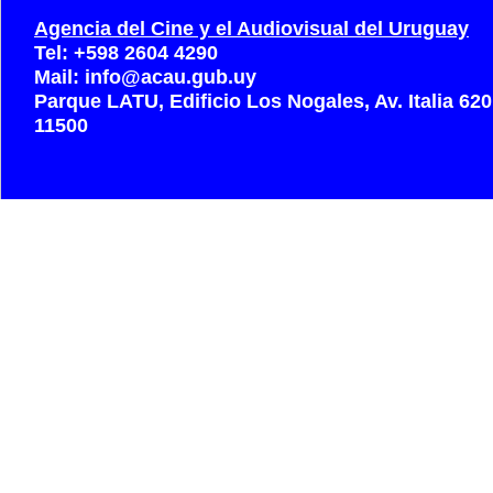
Agencia del Cine y el Audiovisual del Uruguay
Tel: +598 2604 4290
Mail: info@acau.gub.uy
Parque LATU, Edificio Los Nogales, Av. Italia 62
11500