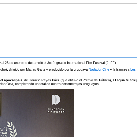
al 23 de enero se desarrolló el José Ignacio International Film Festival (JIIFF)
cho), dirigido por Matías Ganz y producido por la uruguaya
Nadador Cine
y la francesa
Les
el apocalipsis
, de Horacio Reyes Páez (que obtuvo el Premio del Público),
El agua te arre
thian Orta, completando un total de cuatro cortometrajes uruguayos.