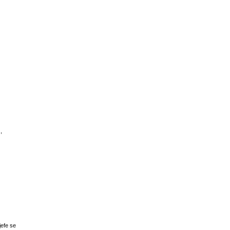
d
,
jefe se