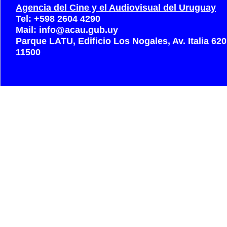
Agencia del Cine y el Audiovisual del Uruguay
Tel: +598 2604 4290
Mail: info@acau.gub.uy
Parque LATU, Edificio Los Nogales, Av. Italia 62
11500