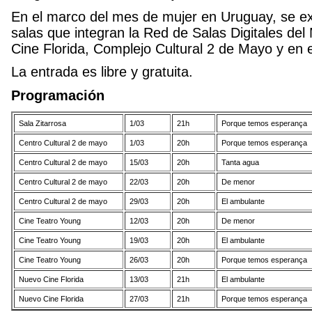
En el marco del mes de mujer en Uruguay, se exh
salas que integran la Red de Salas Digitales del
Cine Florida, Complejo Cultural 2 de Mayo y en 
La entrada es libre y gratuita.
Programación
Sala Zitarrosa
1/03
21h
Porque temos espe
Centro Cultural 2 de mayo
1/03
20h
Porque temos esperança
Centro Cultural 2 de mayo
15/03
20h
Tanta agua
Centro Cultural 2 de mayo
22/03
20h
De menor
Centro Cultural 2 de mayo
29/03
20h
El ambulante
Cine Teatro Young
12/03
20h
De menor
Cine Teatro Young
19/03
20h
El ambulante
Cine Teatro Young
26/03
20h
Porque temos esperança
Nuevo Cine Florida
13/03
21h
El ambulante
Nuevo Cine Florida
27/03
21h
Porque temos esperança