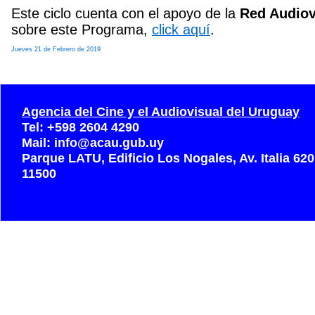
Este ciclo cuenta con el apoyo de la
Red Audiov
sobre este Programa,
click aquí
.
Jueves 21 de Febrero de 2019
Agencia del Cine y el Audiovisual del Uruguay
Tel: +598 2604 4290
Mail: info@acau.gub.uy
Parque LATU, Edificio Los Nogales, Av. Italia 62
11500