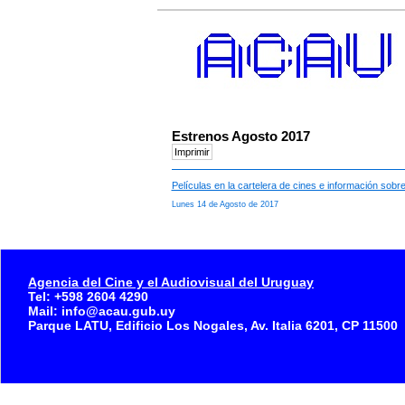
Estrenos Agosto 2017
Películas en la cartelera de cines e información sob
Lunes 14 de Agosto de 2017
Agencia del Cine y el Audiovisual del Uruguay
Tel: +598 2604 4290
Mail: info@acau.gub.uy
Parque LATU, Edificio Los Nogales, Av. Italia 6201, CP 11500