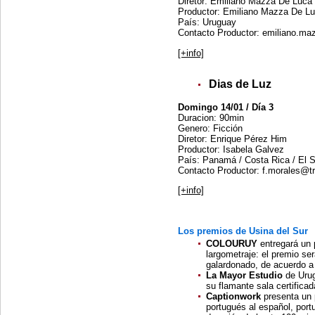
Diretor: Emiliano Mazza De Luca
Productor: Emiliano Mazza De L
País: Uruguay
Contacto Productor: emiliano.ma
[+info]
Dias de Luz
Domingo 14/01 / Día 3
Duracion: 90min
Genero: Ficción
Diretor: Enrique Pérez Him
Productor: Isabela Galvez
País: Panamá / Costa Rica / El 
Contacto Productor: f.morales@t
[+info]
Los premios de Usina del Sur
COLOURUY
entregará un 
largometraje: el premio se
galardonado, de acuerdo a
La Mayor Estudio
de Uru
su flamante sala certificad
Captionwork
presenta un 
portugués al español, portu