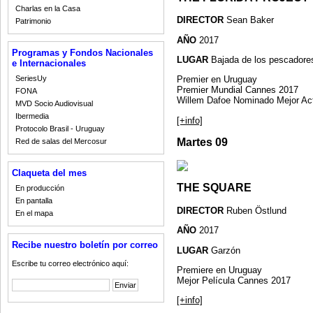
Charlas en la Casa
DIRECTOR
Sean Baker
Patrimonio
AÑO
2017
Programas y Fondos Nacionales
LUGAR
Bajada de los pescadore
e Internacionales
SeriesUy
Premier en Uruguay
Premier Mundial Cannes 2017
FONA
Willem Dafoe Nominado Mejor Ac
MVD Socio Audiovisual
Ibermedia
[+info]
Protocolo Brasil - Uruguay
Martes 09
Red de salas del Mercosur
Claqueta del mes
THE SQUARE
En producción
En pantalla
DIRECTOR
Ruben Östlund
En el mapa
AÑO
2017
Recibe nuestro boletín por correo
LUGAR
Garzón
Escribe tu correo electrónico aquí:
Premiere en Uruguay
Mejor Película Cannes 2017
[+info]