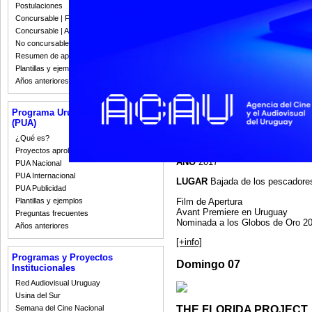
entorno donde jóvenes, familias, 
Postulaciones
podrán compartir una experiencia
Concursable | Fallos 2023
Concursable | Actas y Resoluciones
Un atardecer, una películ
No concursable | Actas y Resoluciones
Resumen de apoyos 2008-2022
Todas las funciones comienzan a 
Plantillas y ejemplos
Años anteriores
COCO
Programa Uruguay Audiovisual
PROYECCIÓN 21HS
(PUA)
¿Qué es?
DIRECTOR
Lee Unkrich & Adrian
Proyectos aprobados
AÑO
2017
PUA Nacional
PUA Internacional
LUGAR
Bajada de los pescadore
PUA Publicidad
Film de Apertura
Plantillas y ejemplos
Avant Premiere en Uruguay
Preguntas frecuentes
Nominada a los Globos de Oro 2
Años anteriores
[+info]
Programas y Proyectos
Domingo 07
Institucionales
Red Audiovisual Uruguay
Usina del Sur
THE FLORIDA PROJECT
Semana del Cine Nacional