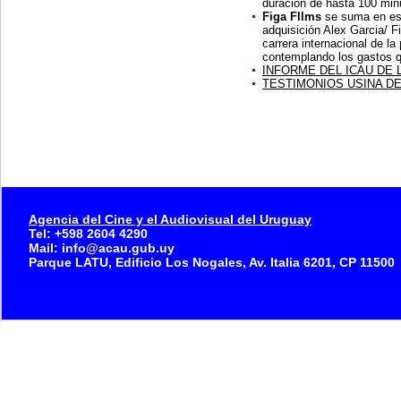
duración de hasta 100 min
Figa FIlms
se suma en es
adquisición Alex Garcia/ F
carrera internacional de la
contemplando los gastos q
INFORME DEL ICAU DE 
TESTIMONIOS USINA DE
Agencia del Cine y el Audiovisual del Uruguay
Tel: +598 2604 4290
Mail: info@acau.gub.uy
Parque LATU, Edificio Los Nogales, Av. Italia 6201, CP 11500