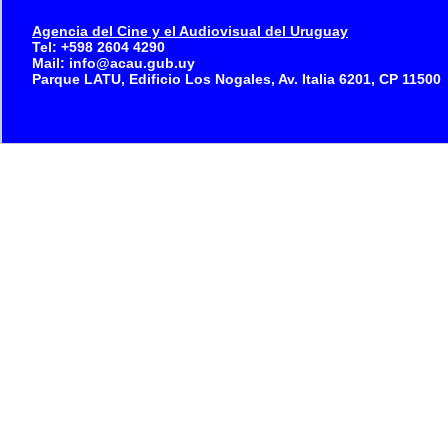
Agencia del Cine y el Audiovisual del Uruguay
Tel: +598 2604 4290
Mail: info@acau.gub.uy
Parque LATU, Edificio Los Nogales, Av. Italia 6201, CP 11500