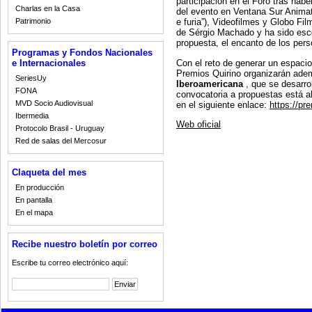
participación en el Foro tras habe
Charlas en la Casa
del evento en Ventana Sur Animat
Patrimonio
e furia”), Videofilmes y Globo Fi
de Sérgio Machado y ha sido escog
propuesta, el encanto de los perso
Programas y Fondos Nacionales
Con el reto de generar un espacio 
e Internacionales
Premios Quirino organizarán ade
SeriesUy
Iberoamericana
, que se desarro
FONA
convocatoria a propuestas está ab
MVD Socio Audiovisual
en el siguiente enlace:
https://pr
Ibermedia
Web oficial
Protocolo Brasil - Uruguay
Red de salas del Mercosur
Claqueta del mes
En producción
En pantalla
En el mapa
Recibe nuestro boletín por correo
Escribe tu correo electrónico aquí: