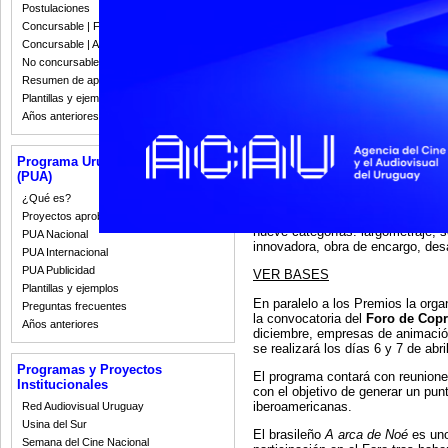
Postulaciones
Concursable | Fallos 2023
Concursable | Actas y Resoluciones
No concursable | Actas y Resoluciones
Resumen de apoyos 2008-2022
Plantillas y ejemplos
Años anteriores
Programa Uruguay Audiovisual
(PUA)
¿Qué es?
La convocatoria esta dirigida a t
sido estrenados entre el 1 de en
Proyectos aprobados
nueve categorías: largometraje, s
PUA Nacional
innovadora, obra de encargo, desa
PUA Internacional
PUA Publicidad
VER BASES
Plantillas y ejemplos
En paralelo a los Premios la orga
Preguntas frecuentes
la convocatoria del
Foro de Copr
Años anteriores
diciembre, empresas de animación
se realizará los días 6 y 7 de abri
Programas y Proyectos
El programa contará con reunione
Institucionales
con el objetivo de generar un pu
iberoamericanas.
Red Audiovisual Uruguay
Usina del Sur
El brasileño
A arca de Noé
es uno
Semana del Cine Nacional