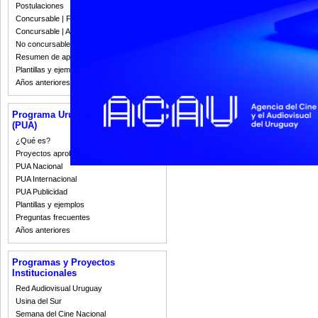
Postulaciones
CIERRE: 28/06
PUBLICACIÓN DE FALLOS agosto 201
Concursable | Fallos 2023
Concursable | Actas y Resoluciones
No concursable | Actas y Resoluciones
Resumen de apoyos 2008-2022
Plantillas y ejemplos
Años anteriores
Programa Uruguay Audiovisual
(PUA)
¿Qué es?
Proyectos aprobados
PUA Nacional
PUA Internacional
PUA Publicidad
Plantillas y ejemplos
Preguntas frecuentes
Años anteriores
Programas y Proyectos
Institucionales
Red Audiovisual Uruguay
Usina del Sur
Semana del Cine Nacional